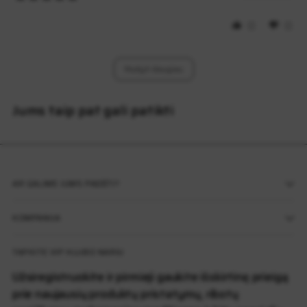
0
0
Įkelti daugiau
Jums taip pat gali patikti
AR GALIME JUMS PADĖTI?
KOMPANIJA
TAPKITE VIP KLUBO NARIU
Užsiregistruokite ir pirmieji gaukite išskirtinę prieigą
prie naujausių produktų pristatymų, ribotų