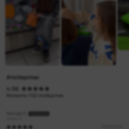
Atsiliepimai
4.98
Remiantis 1722 atsiliepimais
Neringa K.
Vilnius, LT
08/09/2026